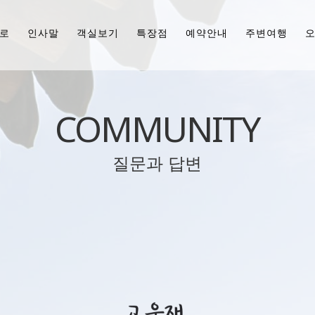
로
인사말
객실보기
특장점
예약안내
주변여행
COMMUNITY
질문과 답변