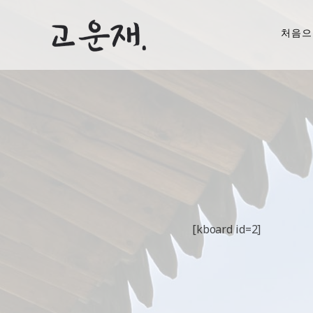
처음으
[kboard id=2]