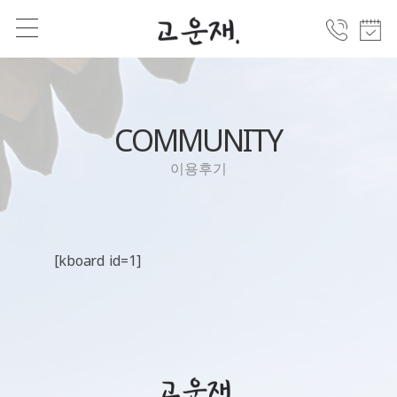
COMMUNITY
이용후기
[kboard id=1]