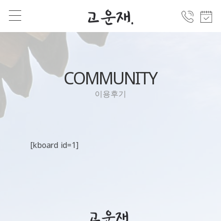
COMMUNITY
이용후기
[kboard id=1]