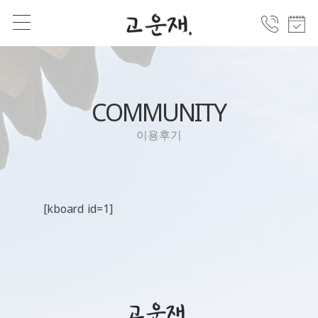
COMMUNITY
이용후기
[kboard id=1]