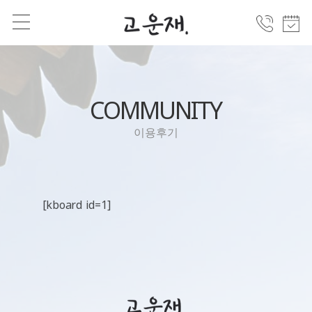
COMMUNITY
이용후기
[kboard id=1]