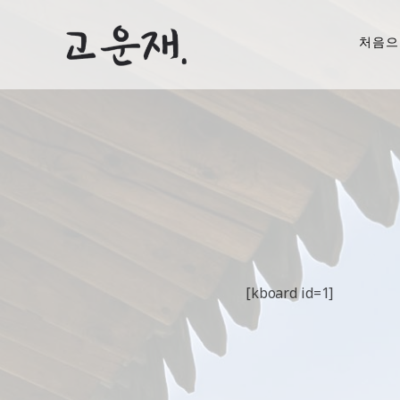
처음으
[kboard id=1]