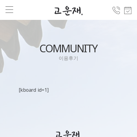
COMMUNITY
이용후기
[kboard id=1]