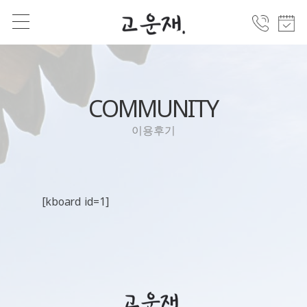
COMMUNITY
이용후기
[kboard id=1]