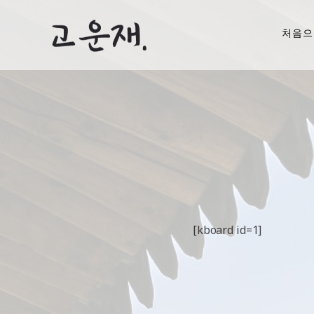
처음으
[kboard id=1]