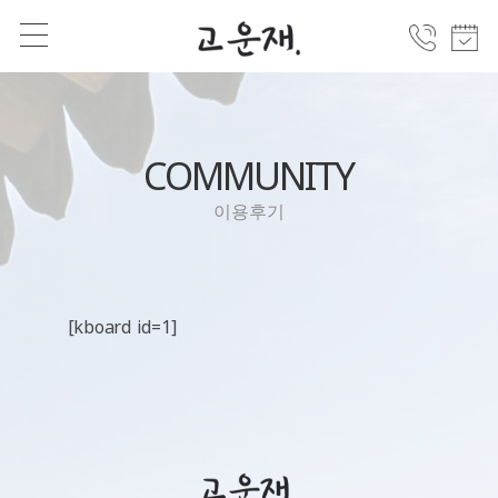
COMMUNITY
이용후기
[kboard id=1]