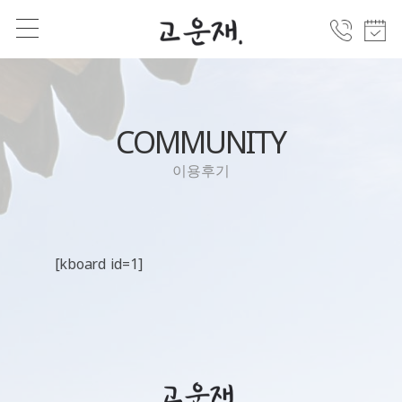
COMMUNITY
이용후기
[kboard id=1]