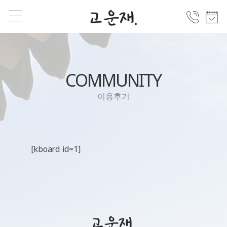
COMMUNITY
이용후기
[kboard id=1]