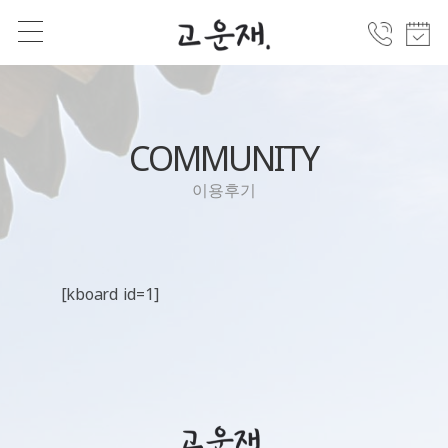
COMMUNITY
이용후기
[kboard id=1]