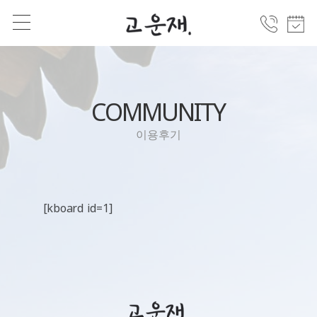
COMMUNITY
이용후기
[kboard id=1]