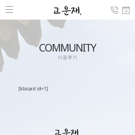
COMMUNITY
이용후기
[kboard id=1]