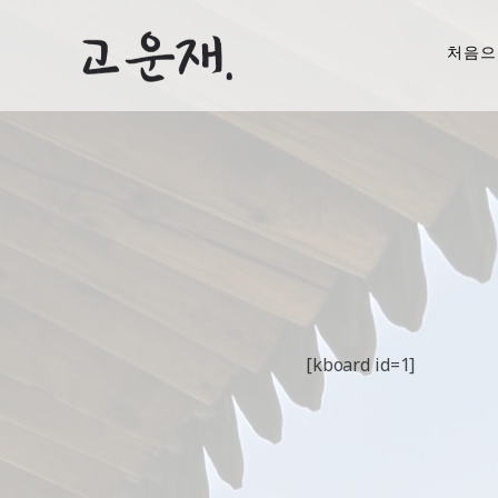
처음으
[kboard id=1]