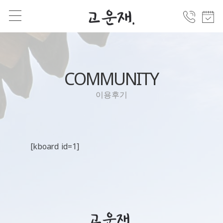
COMMUNITY
이용후기
[kboard id=1]